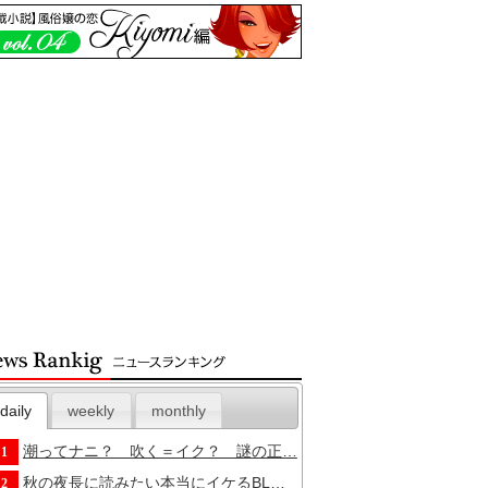
daily
weekly
monthly
潮ってナニ？ 吹く＝イク？ 謎の正…
1
秋の夜長に読みたい本当にイケるBL…
2