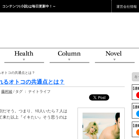
。コンテンツ(小説)は毎日更新中！～
運営会社情報
るオトコの共通点とは？
れるオトコの共通点とは？
：
藤村綾
/ タグ ： ナイトライフ
割だそう。つまり、10人いたら７人は
て来た以上『イキたい』そう思うのは