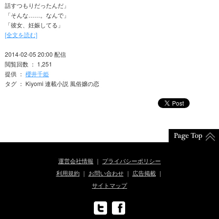
話すつもりだったんだ」
「そんな……。なんで」
「彼女、妊娠してる」
[全文を読む]
2014-02-05 20:00 配信
閲覧回数 ： 1,251
提供 ：
櫻井千姫
タグ ： Kiyomi 連載小説 風俗嬢の恋
運営会社情報
プライバシーポリシー
利用規約
お問い合わせ
広告掲載
サイトマップ