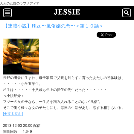
大人の女性のラブメディア
【連載小説】Rizu〜風俗嬢の恋〜＜第１０話＞
長野の田舎に生まれ、母子家庭で父親を知らずに育ったあたしの初体験は、
・・・・・小学五年生。
相手は・・・・・十八歳も年上の担任の先生だった・・・・・・
＜小説紹介＞
フツーの女の子なら、一生足を踏み入れることのない“風俗”。
そこで働く様々な女の子たちにも、毎日の生活があり、恋する相手もいる。
[全文を読む]
2013-12-03 20:00 配信
閲覧回数 ： 1,649