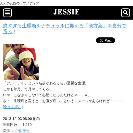
大人の女性のラブメディア
痛すぎる生理痛をナチュラルに抑える『漢方薬』を自分で
選ぶ!!
「ブルーデイ」という名前があるくらい憂鬱な生理。
しかも毎月、毎月やってくる。
いや、こなきゃこないで心配になるんだけどネ……w。
さて、生理痛と言うと「お腹が痛い」というイメージがあるけれど・・・・
[全文を読む]
2013-12-03 08:00 配信
閲覧回数 ： 1,270
提供 ：
中山美里