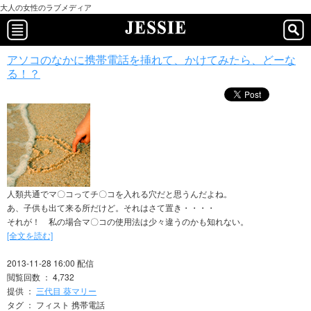
大人の女性のラブメディア
アソコのなかに携帯電話を挿れて、かけてみたら、どーな
る！？
人類共通でマ〇コってチ〇コを入れる穴だと思うんだよね。
あ、子供も出て来る所だけど。それはさて置き・・・・
それが！ 私の場合マ〇コの使用法は少々違うのかも知れない。
[全文を読む]
2013-11-28 16:00 配信
閲覧回数 ： 4,732
提供 ：
三代目 葵マリー
タグ ： フィスト 携帯電話