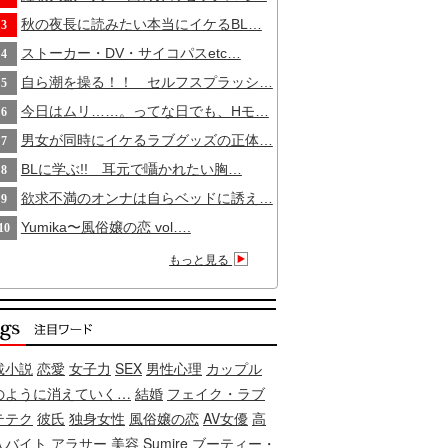
秋の夜長に読みたい本当にイケるBL…
3
ストーカー・DV・サイコパスetc…
4
自ら潮を操る！！ セルフスプラッシ…
5
今日はムリ……。ってな日でも、Hモ…
6
男女が同時にイケるラブグッズの正体…
7
BLに学ぶ!! 耳元で囁かれたい胸…
8
欲求不満のオンナは自らベッドに誘え…
9
Yumika〜風俗嬢の恋 vol….
10
もっと見る
載小説
恋愛
女子力
SEX
男性心理
カップル
のように消えていく…
結婚
フェイク・ラブ
テテク
彼氏
独身女性
風俗嬢の恋
AV女優
高
入バイト
アラサー
美容
Sumire
ブーティー・