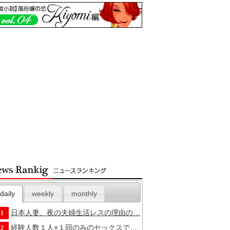
daily
weekly
monthly
日本人妻、夜の夫婦生活レスの理由の…
1
経験人数１人×１回のみのセックスで…
2