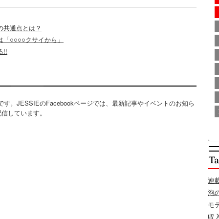
の共通点とは？
「○○○○クサイから」
!!
便利です。JESSIEのFacebookページでは、最新記事やイベントのお知ら
配信しています。
連
泡
モ
収