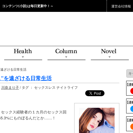
。コンテンツ(小説)は毎日更新中！～
運営会社情報
”を遠ざける日常生活
ス”を遠ざける日常生活
：
川奈まり子
/ タグ ： セックスレス ナイトライフ
、セックス経験者の１カ月のセックス回
5.3%にものぼるんだとか……！