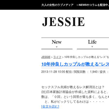
大人の女性のラブメディア ～NEWSやコラムを配信中
JESSIE
>
ライフ
> 10年仲良しカップルが教える“レス
10年仲良しカップルが教える“レ
2013-11-28 10:00 配信 / 閲覧回数 ： 1,940 / 提供 
セックスフル夫婦が教えるレス解消法とは？
(社)日本家族計画協会が作成した資料によると
数は、「０回」という回答が最も多く、なんと4
と、私がビックリしてるわけは・・・・・
[全文を読む]