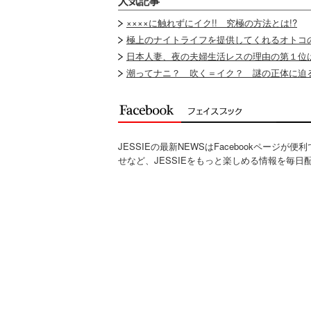
人気記事
××××に触れずにイク!! 究極の方法とは!?
極上のナイトライフを提供してくれるオトコ
日本人妻、夜の夫婦生活レスの理由の第１位は
潮ってナニ？ 吹く＝イク？ 謎の正体に迫る
JESSIEの最新NEWSはFacebookページが
せなど、JESSIEをもっと楽しめる情報を毎日