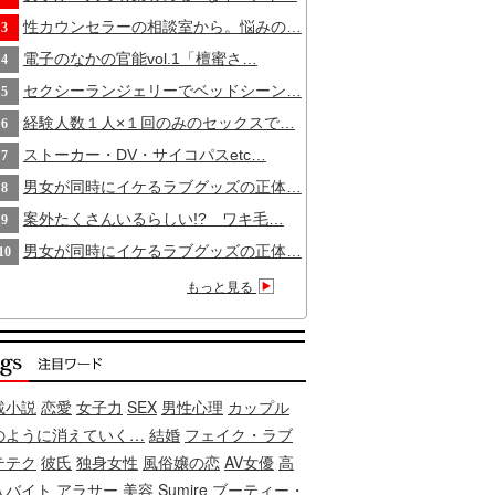
性カウンセラーの相談室から。悩みの…
3
電子のなかの官能vol.1「檀蜜さ…
4
セクシーランジェリーでベッドシーン…
5
経験人数１人×１回のみのセックスで…
6
ストーカー・DV・サイコパスetc…
7
男女が同時にイケるラブグッズの正体…
8
案外たくさんいるらしい!? ワキ毛…
9
男女が同時にイケるラブグッズの正体…
10
もっと見る
載小説
恋愛
女子力
SEX
男性心理
カップル
のように消えていく…
結婚
フェイク・ラブ
テテク
彼氏
独身女性
風俗嬢の恋
AV女優
高
入バイト
アラサー
美容
Sumire
ブーティー・