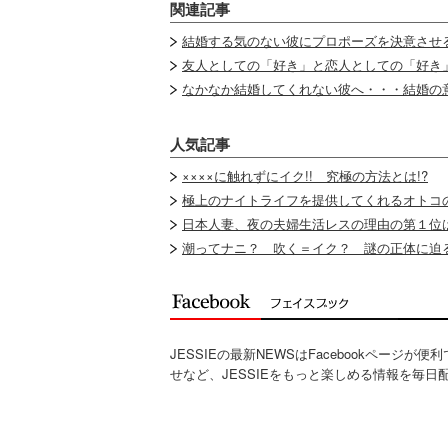
関連記事
結婚する気のない彼にプロポーズを決意させ
友人としての「好き」と恋人としての「好き
なかなか結婚してくれない彼へ・・・結婚の
人気記事
××××に触れずにイク!! 究極の方法とは!?
極上のナイトライフを提供してくれるオトコ
日本人妻、夜の夫婦生活レスの理由の第１位は
潮ってナニ？ 吹く＝イク？ 謎の正体に迫る
JESSIEの最新NEWSはFacebookページが
せなど、JESSIEをもっと楽しめる情報を毎日