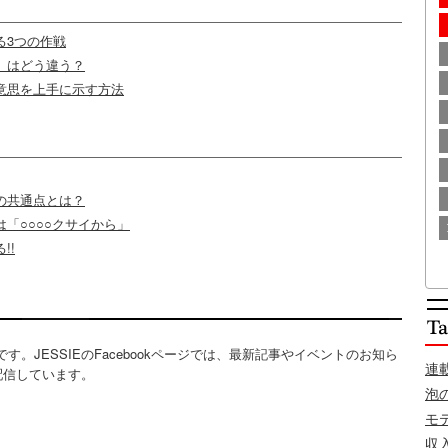
る3つの作戦
」はどう違う？
意思を上手に示す方法
の共通点とは？
「○○○○クサイから」
!!
便利です。JESSIEのFacebookページでは、最新記事やイベントのお知ら
連
配信しています。
泡
モ
収