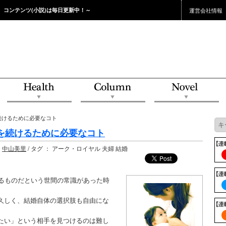
。コンテンツ(小説)は毎日更新中！～
運営会社情報
続けるために必要なコト
を続けるために必要なコト
：
中山美里
/ タグ ： アーク・ロイヤル 夫婦 結婚
するものだという世間の常識があった時
久しく、結婚自体の選択肢も自由にな
たい」という相手を見つけるのは難し