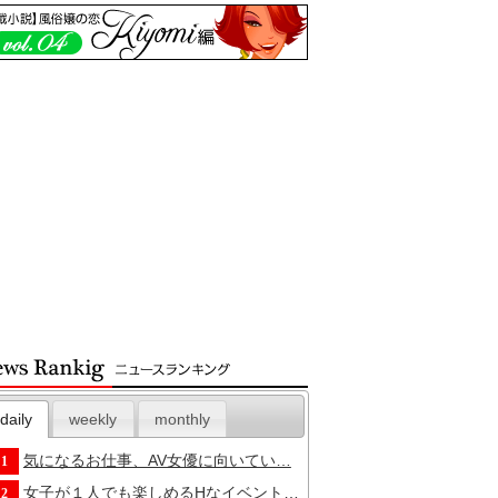
daily
weekly
monthly
気になるお仕事、AV女優に向いてい…
1
女子が１人でも楽しめるHなイベント…
2