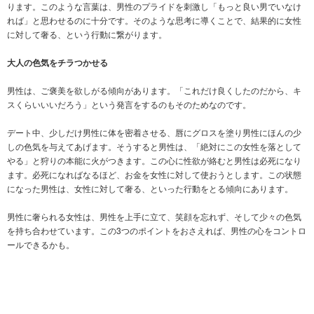
ります。このような言葉は、男性のプライドを刺激し「もっと良い男でいなけ
れば」と思わせるのに十分です。そのような思考に導くことで、結果的に女性
に対して奢る、という行動に繋がります。
大人の色気をチラつかせる
男性は、ご褒美を欲しがる傾向があります。「これだけ良くしたのだから、キ
スくらいいいだろう」という発言をするのもそのためなのです。
デート中、少しだけ男性に体を密着させる、唇にグロスを塗り男性にほんの少
しの色気を与えてあげます。そうすると男性は、「絶対にこの女性を落として
やる」と狩りの本能に火がつきます。この心に性欲が絡むと男性は必死になり
ます。必死になればなるほど、お金を女性に対して使おうとします。この状態
になった男性は、女性に対して奢る、といった行動をとる傾向にあります。
男性に奢られる女性は、男性を上手に立て、笑顔を忘れず、そして少々の色気
を持ち合わせています。この3つのポイントをおさえれば、男性の心をコントロ
ールできるかも。