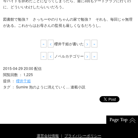
今バイトを辞めたことになってしまったら、週に3回もデートクラブに行くの
に、どういいわけしたらいいだろう。
図書館で勉強？ さっちーやのりちゃんの家で勉強？ それも、毎回じゃ無理
がある。これからはお母さんの監視も厳しくなるだろうし。
«
<
櫻井千姫が書いた
>
»
«
<
ノベルカテゴリー
>
»
2015-04-29 20:00 配信
閲覧回数 ： 1,225
提供 ：
櫻井千姫
タグ ： Sumire 泡のように消えていく… 連載小説
運営会社情報
プライバシーポリシー