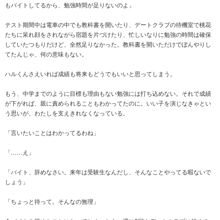
もバイトしてるから、勉強時間が足りないのよ」
テスト期間中は電車の中でも教科書を開いたり、デートクラブの待機室で桃花
たちに呆れ顔をされながら宿題を片づけたり、忙しいなりに勉強の時間は確保
していたつもりだけど、全然足りなかった。教科書を開いただけでぼんやりし
てたんじゃ、何の意味もない。
ハルくんさえいれば成績も将来もどうでもいいと思ってしまう。
もう、中学までのように目標も理由もない勉強には打ち込めない。それで成績
が下がれば、親に責められることもわかってたのに。いい子を演じなきゃとい
う思いが、わたしを支えきれなくなっている。
「言いたいことはわかってるわね」
「……え」
「バイト、辞めなさい。来年は受験生なんだし、そんなことやってる暇ないで
しょう」
「ちょっと待って。そんなの無理」