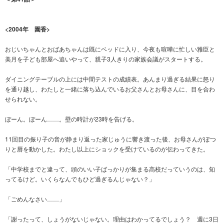
<2004年 園香>
おじいちゃんとおばあちゃんは既にベッドに入り、今夜も喧嘩に忙しい雅臣と
美月を子ども部屋へ追いやって、親子3人きりの家族会議がスタートする。
ダイニングテーブルの上には中間テストの成績表。あんまり過ぎる結果に怒り
を通り越し、わたしと一緒に落ち込んでいるお父さんとお母さんに、目を合わ
せられない。
ぼーん。ぼーん……。壁の時計が23時を告げる。
11回目の振り子の音が静まり返った家じゅうに響き渡った後、お母さんがぽつ
りと唇を動かした。わたし以上にショックを受けているのが伝わってきた。
「中学校までと違って、頭のいい子ばっかりが集まる高校だっていうのは、知
ってるけど。いくらなんでもひど過ぎるんじゃない？」
「ごめんなさい……」
「謝ったって、しょうがないじゃない。理由はわかってるでしょう？ 週に3日