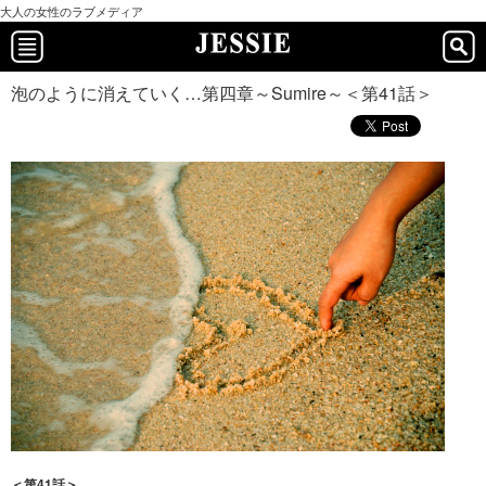
大人の女性のラブメディア
泡のように消えていく…第四章～Sumire～＜第41話＞
＜第41話＞