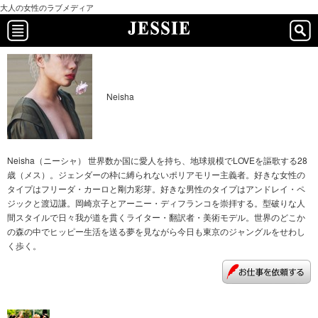
大人の女性のラブメディア
Neisha
Neisha（ニーシャ） 世界数か国に愛人を持ち、地球規模でLOVEを謳歌する28
歳（メス）。ジェンダーの枠に縛られないポリアモリー主義者。好きな女性の
タイプはフリーダ・カーロと剛力彩芽。好きな男性のタイプはアンドレイ・ペ
ジックと渡辺謙。岡崎京子とアーニー・ディフランコを崇拝する。型破りな人
間スタイルで日々我が道を貫くライター・翻訳者・美術モデル。世界のどこか
の森の中でヒッピー生活を送る夢を見ながら今日も東京のジャングルをせわし
く歩く。