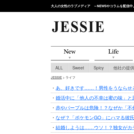
大人の女性のラブメディア ～NEWSやコラムを配信中
ALL
Sweet
Spicy
他社の提
JESSIE
> ライフ
・
あ、好きです……！男性をうならせ
・
婚活中に「他人の不幸は蜜の味」と
・
赤やパープルは危険！？なぜか「不
・
なぜ？「ポケモンGO」にハマる彼
・
結婚しようは……ウソ！？独女がカ