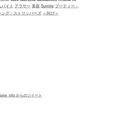
入バイト
アラサー
美容
Sumire
ブーティー・
ャング・ストリッパーズ
＜叫び＞
essie_info からのツイート