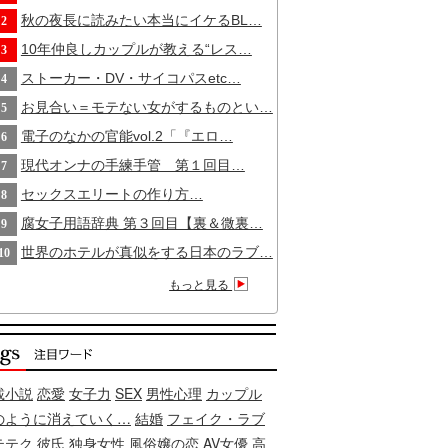
秋の夜長に読みたい本当にイケるBL…
2
10年仲良しカップルが教える“レス…
3
ストーカー・DV・サイコパスetc…
4
お見合い＝モテない女がするものとい…
5
電子のなかの官能vol.2「『エロ…
6
現代オンナの手練手管 第１回目…
7
セックスエリートの作り方…
8
腐女子用語辞典 第３回目【裏＆微裏…
9
世界のホテルが真似をする日本のラブ…
10
もっと見る
載小説
恋愛
女子力
SEX
男性心理
カップル
のように消えていく…
結婚
フェイク・ラブ
テテク
彼氏
独身女性
風俗嬢の恋
AV女優
高