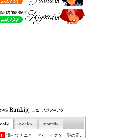
daily
weekly
monthly
潮ってナニ？ 吹く＝イク？ 謎の正…
1