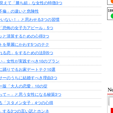
に見えて「勝ち組」な女性の特徴3つ
不倫」の違いと危険性
かいない！」と思わせる3つの習慣
「恐怖の女子力アピール」5つ
ッと清算するための心得3つ
トを華麗にかわす5つのテク
れる恋」をするための法則5つ
い」女性が実践すべき10のプラン
に踊りでるお家デートテク10選
サーのうちに結婚すべき理由3つ
ー版「大人の恋愛」10の掟
って～」と思う女性になる秘策3つ
る「スタメン女子」4つの心得
」する3つの言い訳とホンネ