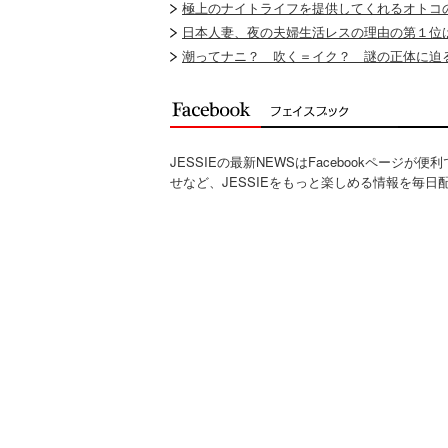
極上のナイトライフを提供してくれるオトコ
日本人妻、夜の夫婦生活レスの理由の第１位は
潮ってナニ？ 吹く＝イク？ 謎の正体に迫る
JESSIEの最新NEWSはFacebookページが
せなど、JESSIEをもっと楽しめる情報を毎日