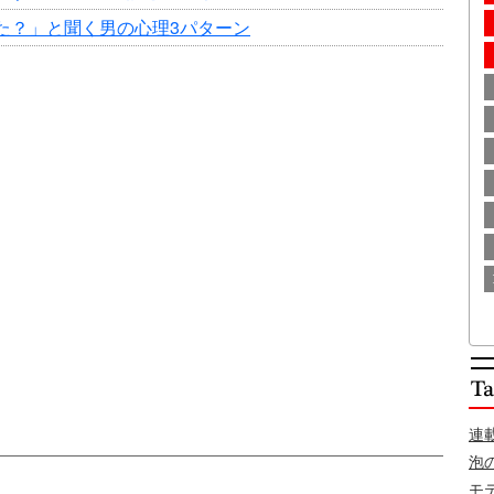
た？」と聞く男の心理3パターン
連
泡
モ