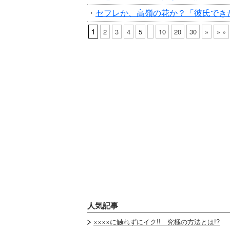
・
セフレか、高嶺の花か？「彼氏でき
1
2
3
4
5
10
20
30
»
» »
人気記事
××××に触れずにイク!! 究極の方法とは!?