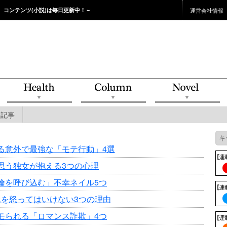
。コンテンツ(小説)は毎日更新中！～
運営会社情報
供記事
る意外で最強な「モテ行動」4選
思う独女が抱える3つの心理
倫を呼び込む」不幸ネイル5つ
氏を怒ってはいけない3つの理由
モられる「ロマンス詐欺」4つ