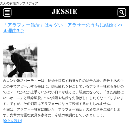
大人の女性のラブメディア
「アラフォー婚活」はキツい！アラサーのうちに結婚すべ
き理由3つ
合コンや婚活パーティーは、結婚を目指す独身女性の闘争の場。自分をあの手
この手でアピールする毎日に、婚活疲れを起こしているアラサー独女も多いの
では？ なかなか上手くいかない日々が続くと、弱腰になって、「まだ結婚は
いいか……」と戦線離脱。つい婚活や結婚を先伸ばしにしたくなってしまいま
す。ですが、その判断はアラフォーになって後悔するかもしれません。
今回は、アラフォー独女に聞いた「アラフォー婚活」の過酷さをご紹介しま
す。先輩の貴重な意見を参考に、今後の教訓にしていきましょう。
[全文を読む]