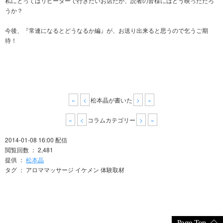
私にとってはリピーターで行きたいお店だが、読者の皆様にはどう映っただろ
うか？
今後、『常連になるとどうなるか編』が、お送り出来ると思うので乞うご期
待！
«
<
松本晶が書いた
>
»
«
<
コラムカテゴリー
>
»
2014-01-08 16:00 配信
閲覧回数 ： 2,481
提供 ：
松本晶
タグ ： アロママッサージ イケメン 体験取材