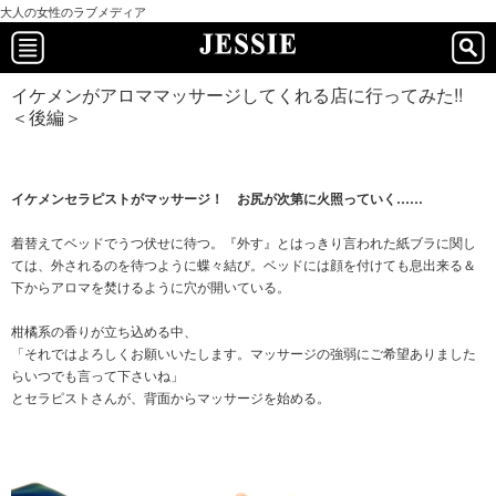
大人の女性のラブメディア
イケメンがアロママッサージしてくれる店に行ってみた!!
＜後編＞
イケメンセラピストがマッサージ！ お尻が次第に火照っていく……
着替えてベッドでうつ伏せに待つ。『外す』とはっきり言われた紙ブラに関し
ては、外されるのを待つように蝶々結び。ベッドには顔を付けても息出来る＆
下からアロマを焚けるように穴が開いている。
柑橘系の香りが立ち込める中、
「それではよろしくお願いいたします。マッサージの強弱にご希望ありました
らいつでも言って下さいね」
とセラピストさんが、背面からマッサージを始める。