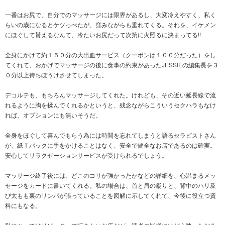
一番はお尻で、自分でのマッサージには限界があるし、大変冷えやすく、私く
らいの歳になるとケツっぺたが、窪みながらも垂れてくる。それを、イケメン
にほぐして貰えるなんて、冷たいお尻だって次第に火照るに決まってる!!
全身にかけて約１５０分の大出血サービス（クーポンは１００分だった）をし
てくれて、おかげでマッサージの後に食事の約束があったJESSIEの編集長を３
０分以上待ちぼうけさせてしまった。
デコルテも、もちろんマッサージしてくれた。けれども、その近い延長線で流
れるように胸を揉んでくれるかというと、残念ながらこういうセクハラもなけ
れば、オプションにも無いそうだ。
全身をほぐして喜んでもらう為には時間を忘れてしまうと語るセラピストさん
が、紙Ｔバックに手をかけることはなく、安全で健全なお店であるのは確実。
安心してリラクゼーションサービスが受けられるでしょう。
マッサージ終了後には、どこのコリが強かったかなどの詳細を、心温まるメッ
セージをカードに書いてくれる。私の場合は、首と肩の凝りと、背中のハリ及
び太もも裏のリンパが張っていることを図解に示してくれて、今後に役立つ資
料にもなる。