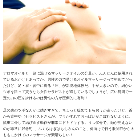
アロマオイルと一緒に混ぜるマッサージオイルの分量が、ふんだんに使用され
ているおかげもあってか、男性の力で受けるオイルマッサージって初めてだっ
たけど、足・肩・背中に掛る「圧」が新境地体験だ。手が大きいので、細かい
ツボを狙って貰うなら女性セラピストが適しているでしょうが、広い範囲で一
定の力の圧を掛けるのは男性の方が圧倒的に有利！
足の裏のツボなんかは効きすぎて、ちょっと緩めてもらおうか迷ったけど、首
から背中や（セラピストさんが、ブラがずれておっぱいがこぼれないように、
慎重に外して結び直す動作が非常にドキドキする。うつ伏せで、顔が見えない
のが非常に残念!!）、ふくらはぎはもちろんのこと、仰向けで行う股関節から太
ももにかけてのマッサージが素晴らしい！