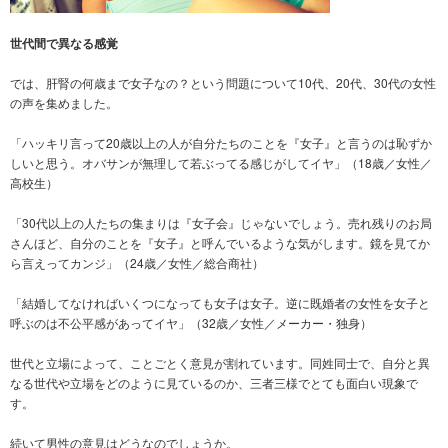
世代間で異なる感覚
では、肝腎の何歳まで女子なの？という問題について10代、20代、30代の女性
の声を集めました。
「ハッキリ言って20歳以上の人が自分たちのことを『女子』と言うのは恥ずか
しいと思う。オバサンが無理して若ぶってる感じがしてイヤ」（18歳／女性／
高校生）
「30代以上の人たちの集まりは『女子会』じゃないでしょう。売れ残りのお局
さんほど、自分のことを『女子』と呼んでいるような気がします。鏡を見てか
ら言えってカンジ」（24歳／女性／総合商社）
「結婚してなければいくつになっても女子は女子。逆に既婚者の女性を女子と
呼ぶのは不公平感があってイヤ」（32歳／女性／メーカー・独身）
世代と立場によって、ことごとく意見が割れています。同姓同士で、自分と異
なる世代や立場をどのように見ているのか、三者三様でとても面白い現象で
す。
続いて男性の意見はどうなのでしょうか。