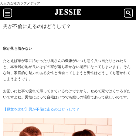
大人の女性のラブメディア
男が不倫に走るのはどうして？
家が落ち着かない
たとえば家が常に汚かったり奥さんの機嫌がいつも悪く八つ当たりされたり
と、本来居心地が良いはずの家が落ち着かない場所になってしまいます。そん
な時、家庭的な魅力のある女性と出会ってしまうと男性はどうしても惹かれて
しまうようです。
お互いに仕事で疲れて帰ってきているわけですから、せめて家ではくつろぎた
いですよね。男性にとって自宅はいつでも癒しの場所であって欲しいのです。
【原文を読む】男が不倫に走るのはどうして？