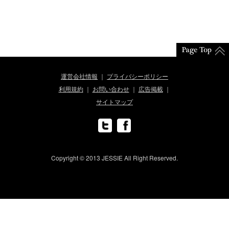
運営会社情報
プライバシーポリシー
利用規約
お問い合わせ
広告掲載
サイトマップ
Copyright © 2013 JESSIE All Right Reserved.