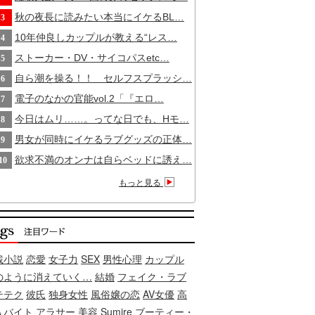
秋の夜長に読みたい本当にイケるBL…
3
10年仲良しカップルが教える“レス…
4
ストーカー・DV・サイコパスetc…
5
自ら潮を操る！！ セルフスプラッシ…
6
電子のなかの官能vol.2「『エロ…
7
今日はムリ……。ってな日でも、Hモ…
8
男女が同時にイケるラブグッズの正体…
9
欲求不満のオンナは自らベッドに誘え…
10
もっと見る
載小説
恋愛
女子力
SEX
男性心理
カップル
のように消えていく…
結婚
フェイク・ラブ
テテク
彼氏
独身女性
風俗嬢の恋
AV女優
高
入バイト
アラサー
美容
Sumire
ブーティー・