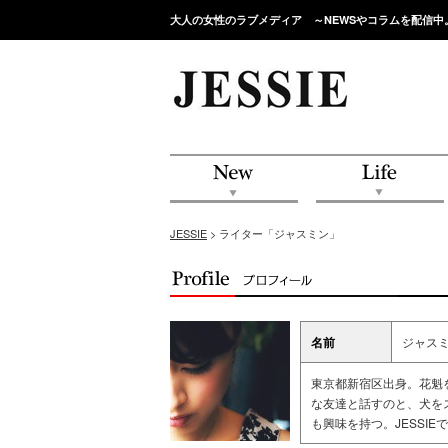
大人の女性のラブメディア ～NEWSやコラムを配信中
JESSIE
> ライター「ジャスミン」
名前
ジャス
東京都新宿区出身。花魁
な友達と話すのと、犬を
も興味を持つ。JESSI