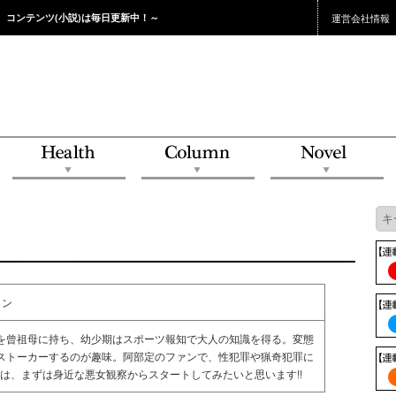
。コンテンツ(小説)は毎日更新中！～
運営会社情報
ミン
を曾祖母に持ち、幼少期はスポーツ報知で大人の知識を得る。変態
ストーカーするのが趣味。阿部定のファンで、性犯罪や猟奇犯罪に
Eでは、まずは身近な悪女観察からスタートしてみたいと思います!!