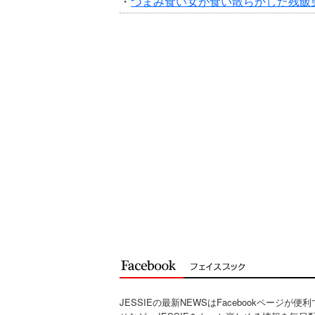
・
つまみ食い女が食い散らかした残飯
JESSIEの最新NEWSはFacebookページが