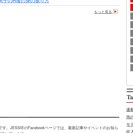
男子のH後の身の振り方
もっと見る
連
泡
モ
便利です。JESSIEのFacebookページでは、最新記事やイベントのお知ら
収