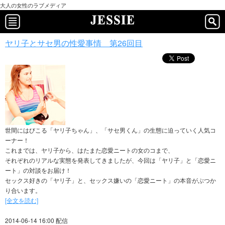
大人の女性のラブメディア
ヤリ子とサセ男の性愛事情 第26回目
世間にはびこる「ヤリ子ちゃん」、「サセ男くん」の生態に迫っていく人気コ
ーナー！
これまでは、ヤリ子から、はたまた恋愛ニートの女のコまで、
それぞれのリアルな実態を発表してきましたが、今回は「ヤリ子」と「恋愛ニ
ート」の対談をお届け！
セックス好きの「ヤリ子」と、セックス嫌いの「恋愛ニート」の本音がぶつか
り合います。
[全文を読む]
2014-06-14 16:00 配信