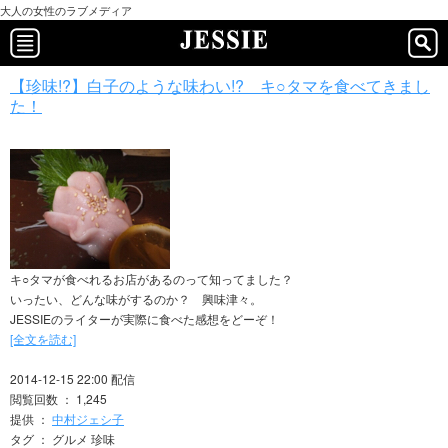
大人の女性のラブメディア
【珍味!?】白子のような味わい!? キ○タマを食べてきまし
た！
キ○タマが食べれるお店があるのって知ってました？
いったい、どんな味がするのか？ 興味津々。
JESSIEのライターが実際に食べた感想をどーぞ！
[全文を読む]
2014-12-15 22:00 配信
閲覧回数 ： 1,245
提供 ：
中村ジェシ子
タグ ： グルメ 珍味