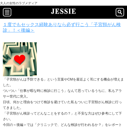
大人の女性のラブメディア
１度でもセックス経験ありなら必ず行こう「子宮頸がん検
診」！＜後編＞
「子宮頸がんは予防できる」という言葉やCMを最近よく耳にする機会が増えま
した。
ついつい「仕事が暇な時に検診に行こう」なんて思っているうちに、私もアラ
サー世代に突入。
日頃、何かと理由をつけて検診を避けていた私もついに子宮頸がん検診に行っ
てきました。
「子宮頸がん検診ってどんなことをするの？」と不安な方はぜひ参考にして下
さい。
今回の＜後編＞では「クリニックで、どんな検診が行われるか？」をレポート