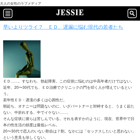
大人の女性のラブメディア
早いよりツライ？ ＥＤ、遅漏に悩む現代の若者たち
ＥＤ……。すなわち、勃起障害。この症状に悩むのは中高年者だけではない。
近年、20〜30代でも、ＥＤ治療でクリニックの門を叩く人が増えているとい
う。
若年性ＥＤ・遅濡の多くは心因性だ。
朝起ち、オナニーは問題ないのに、いざパートナーと対峙すると、うまく起た
ない、中折れする、中でイケない……、
そんな症状に彼らは苦しんでいる。それを表すかのように、現在、世界中で日
本の性生活の頻度は最低レベル。
20〜30代で恋人のいない割合は７割。なかには「セックスしたいと思わない」
という意見も珍しくない。