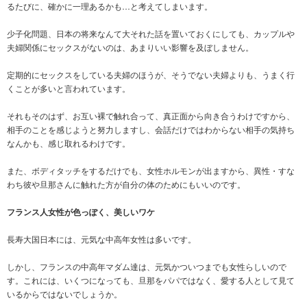
るたびに、確かに一理あるかも…と考えてしまいます。
少子化問題、日本の将来なんて大それた話を置いておくにしても、カップルや
夫婦関係にセックスがないのは、あまりいい影響を及ぼしません。
定期的にセックスをしている夫婦のほうが、そうでない夫婦よりも、うまく行
くことが多いと言われています。
それもそのはず、お互い裸で触れ合って、真正面から向き合うわけですから、
相手のことを感じようと努力しますし、会話だけではわからない相手の気持ち
なんかも、感じ取れるわけです。
また、ボディタッチをするだけでも、女性ホルモンが出ますから、異性・すな
わち彼や旦那さんに触れた方が自分の体のためにもいいのです。
フランス人女性が色っぽく、美しいワケ
長寿大国日本には、元気な中高年女性は多いです。
しかし、フランスの中高年マダム達は、元気かついつまでも女性らしいので
す。これには、いくつになっても、旦那をパパではなく、愛する人として見て
いるからではないでしょうか。