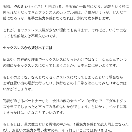
実際、PACS（パックス）と呼ばれる、事実婚が一般的になり、結婚という枠に
縛られなくなってきたフランス人のカップル達は、子供がいようが、どんな年
齢になろうが、相手に魅力を感じなくなれば、別れて次を探します。
これが、セックスレス夫婦が少ない理由でもあります。それほど、いくつにな
っても性的魅力は不可欠なのです。
セックスレスから抜け出すには
病気や、精神的な理由でセックスレスになったわけではなく、なぁなぁでいつ
の間にかセックスレスになってしまうことが、日本人には多いようです。
もしそのような、なんとなくセックスレスになってしまったという場合なら、
まずは思い出の場所に行ったり、旅行などの非日常を演出してみたりするのは
いかがでしょうか。
冗談が通じるパートナーなら、会社の飲み会のビンゴか何かで、アダルトグッ
ズを当ててしまったと言ってみるのはいかがでしょう。とにかく、ベッドに導
くきっかけは小さなことでいいのです。
もともとは、星の数ほどいる異性の中から、1番魅力を感じて恋人同士になった
2人。お互いの魅力を思い出すのも、そう難しいことではありません。