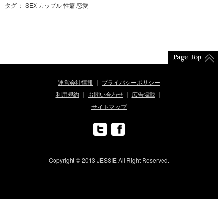
タグ ： SEX カップル 性癖 恋愛
運営会社情報
プライバシーポリシー
利用規約
お問い合わせ
広告掲載
サイトマップ
Copyright © 2013 JESSIE All Right Reserved.