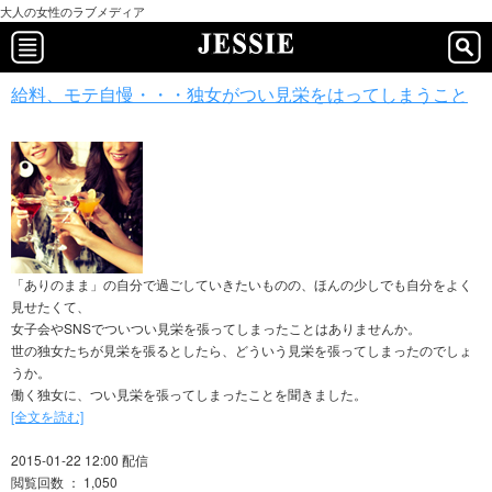
大人の女性のラブメディア
給料、モテ自慢・・・独女がつい見栄をはってしまうこと
「ありのまま」の自分で過ごしていきたいものの、ほんの少しでも自分をよく
見せたくて、
女子会やSNSでついつい見栄を張ってしまったことはありませんか。
世の独女たちが見栄を張るとしたら、どういう見栄を張ってしまったのでしょ
うか。
働く独女に、つい見栄を張ってしまったことを聞きました。
[全文を読む]
2015-01-22 12:00 配信
閲覧回数 ： 1,050