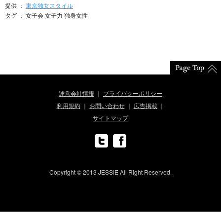
提供 ：
東京独女スタイル
タグ ： 女子会 女子力 独身女性
運営会社情報
プライバシーポリシー
利用規約
お問い合わせ
広告掲載
サイトマップ
Copyright © 2013 JESSIE All Right Reserved.