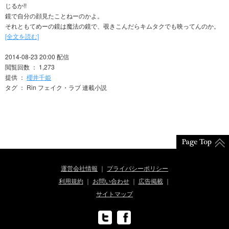
じるか!!
鏡で自分の顔見たことねーのかよ。
それともてめーの鏡は魔法の鏡で、覗きこんだらキムタクでも映ってんのか。
[全文を読む]
2014-08-23 20:00 配信
閲覧回数 ： 1,273
提供 ：
櫻井千姫
タグ ： Rin フェイク・ラブ 連載小説
運営会社情報
プライバシーポリシー
利用規約
お問い合わせ
広告掲載
サイトマップ