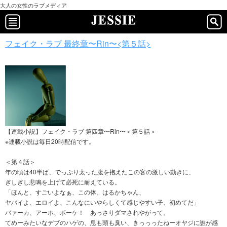
大人の女性のラブメディア
フェイク・ラブ 最終章〜Rin〜<第５話>
【連載小説】フェイク・ラブ 第四章〜Rin〜＜第５話＞
※連載小説は毎日20時配信です。
＜第４話＞
年の頃は40半ば、でっぷり太った腹を抱えたこの客の激しい動きに、
ぎしぎし悲鳴を上げて必死に耐えている。
「ほんと、すごいよなぁ、この体。はるかちゃん、
ヤバイよ、エロイよ、こんなにいやらしくて感じやすい子、初めてだ」
バァーカ、アーホ、ボーケ！ あっさりダマされやがって。
てめーみたいなデブのハゲの、息も頭も臭い、きっっったねーオヤジに誰が感