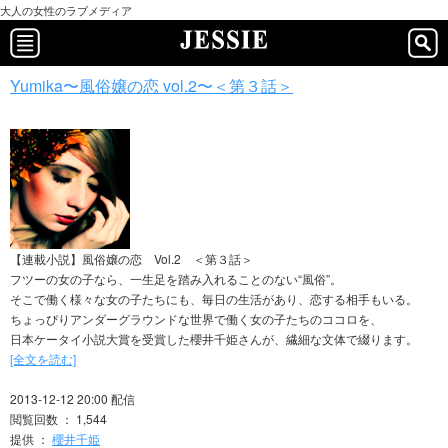
大人の女性のラブメディア
Yumika〜風俗嬢の恋 vol.2〜＜第３話＞
【連載小説】風俗嬢の恋 Vol.2 ＜第３話＞
フツーの女の子なら、一生足を踏み入れることのない“風俗”。
そこで働く様々な女の子たちにも、毎日の生活があり、恋する相手もいる。
ちょっぴりアンダーグラウンドな世界で働く女の子たちのココロを、
日本ケータイ小説大賞を受賞した櫻井千姫さんが、繊細な文体で綴ります。
[全文を読む]
2013-12-12 20:00 配信
閲覧回数 ： 1,544
提供 ：
櫻井千姫