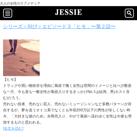
大人の女性のラブメディア
シリーズ＜叫び＞エピソード３「ヒモ」〜第２話〜
【ヒモ】
ドラッグや買い物依存を理由に風俗で働く女性は世間のイメージと比べ少数派
な一方、今も昔も一般女性が風俗入りするきっかけNo,1は結局、男(ホスト含
む)だろう。
売れない役者、売れない芸人、売れないミュージシャンなど多数パターンが存
在するが、夢を追うオトコ系でなくとも年収200万以下の男性が珍しくない昨
今、「大好きな彼のため」水商売入り、やがて風俗へ流れゆく女性は今後も増
加するものと思われる。
[全文を読む]