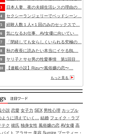
日本人妻、夜の夫婦生活レスの理由の…
3
セクシーランジェリーでベッドシーン…
4
経験人数１人×１回のみのセックスで…
5
気になるお仕事、AV女優に向いてい…
6
「閉経しても女らしくいられる究極の…
7
秋の夜長に読みたい本当にイケるBL…
8
ヤリ子とサセ男の性愛事情 第1回目…
9
【連載小説】Rizu〜風俗嬢の恋〜…
10
もっと見る
載小説
恋愛
女子力
SEX
男性心理
カップル
のように消えていく…
結婚
フェイク・ラブ
テテク
彼氏
独身女性
風俗嬢の恋
AV女優
高
入バイト
アラサー
美容
Sumire
ブーティー・