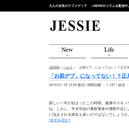
大人の女性のラブメディア ～NEWSやコラムを配信中
JESSIE
>
ヘルス
> 「お肌デブ」になってない！？正月
「お肌デブ」になってない！？正
2016-01-15 12:00 配信 / 閲覧回数 ： 1,197 / 提供 
新しい一年が始まったこの時期、健康やスキン
ね。しかし、年末年始の暴飲暴食や運動不足に
に悩まされる独女も多いのではないでしょうか
[全文を読む]