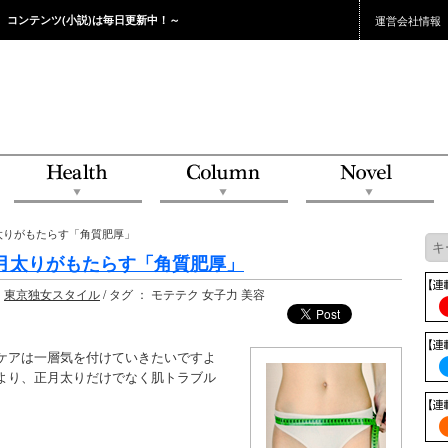
。コンテンツ(小説)は毎日更新中！～
運営会社情報
太りがもたらす「角質肥厚」
月太りがもたらす「角質肥厚」
：
東京独女スタイル
/ タグ ： モテテク 女子力 美容
ケアは一層気を付けていきたいですよ
より、正月太りだけでなく肌トラブル
。