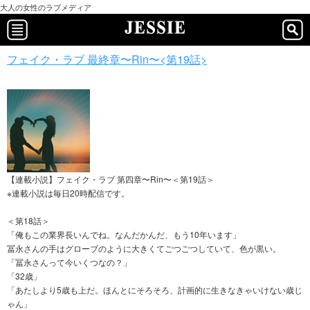
大人の女性のラブメディア
フェイク・ラブ 最終章〜Rin〜<第19話>
【連載小説】フェイク・ラブ 第四章〜Rin〜＜第19話＞
※連載小説は毎日20時配信です。
＜第18話＞
「俺もこの業界長いんでね。なんだかんだ、もう10年います」
冨永さんの手はグローブのように大きくてごつごつしていて、色が黒い。
「冨永さんって今いくつなの？」
「32歳」
「あたしより5歳も上だ。ほんとにそろそろ、計画的に生きなきゃいけない歳じ
ゃん」