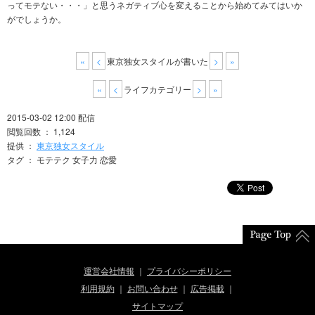
ってモテない・・・」と思うネガティブ心を変えることから始めてみてはいか
がでしょうか。
«
<
東京独女スタイルが書いた
>
»
«
<
ライフカテゴリー
>
»
2015-03-02 12:00 配信
閲覧回数 ： 1,124
提供 ：
東京独女スタイル
タグ ： モテテク 女子力 恋愛
運営会社情報
プライバシーポリシー
利用規約
お問い合わせ
広告掲載
サイトマップ