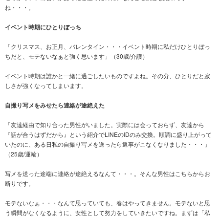
ね・・・。
イベント時期にひとりぼっち
「クリスマス、お正月、バレンタイン・・・イベント時期に私だけひとりぼっ
ちだと、モテないなぁと強く思います」（30歳/介護）
イベント時期は誰かと一緒に過ごしたいものですよね。その分、ひとりだと寂
しさが強くなってしまいます。
自撮り写メをみせたら連絡が途絶えた
「友達経由で知り合った男性がいました。実際には会っておらず、友達から
『話が合うはずだから』という紹介でLINEのIDのみ交換。順調に盛り上がって
いたのに、ある日私の自撮り写メを送ったら返事がこなくなりました・・・」
（25歳/運輸）
写メを送った途端に連絡が途絶えるなんて・・・。そんな男性はこちらからお
断りです。
モテないなぁ・・・なんて思っていても、春はやってきません。モテないと思
う瞬間がなくなるように、女性として努力をしていきたいですね。まずは「私