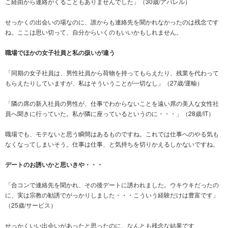
こ経由から連絡がくることもありませんでした」（30歳/アパレル）
せっかくの出会いの場なのに、誰からも連絡先を聞かれなかったのは残念です
ね。ここは思い切って、自分からいくのもいいかもしれません。
職場でほかの女子社員と私の扱いが違う
「同期の女子社員は、男性社員から荷物を持ってもらえたり、残業を代わって
もらえたりしていますが、私はそういうことが一切なし」（27歳/運輸）
「隣の席の新入社員の男性が、仕事でわからないことを遠い席の美人な女性社
員へ聞きに行っていた。私が隣に座っているというのに・・・」（28歳/IT）
職場でも、モテないと思う瞬間はあるものですね。これでは仕事へのやる気も
なくなってしまいそう。仕事は仕事、と気持ちを切りかえるしかないですね。
デートのお誘いかと思いきや・・・
「合コンで連絡先を聞かれ、その後デートに誘われました。ウキウキだったの
に、実は宗教の勧誘でがっかりしました・・・こういう経験だけは豊富です」
（25歳/サービス）
せっかくいい出会いがあったと思ったのに、なんとも残念な結果です